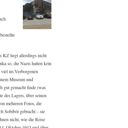
Nach
estellte
 KZ liegt allerdings nicht
nka so, die Nazis hatten kein
st viel im Verborgenen
 einem Museum und
ch gut gemacht finde (was
hte des Lagers, über seinen
von mehreren Fotos, die
ch Sobibór gebracht – sie
hnen nicht, wie die Reise
 14. Oktober 1943 und über