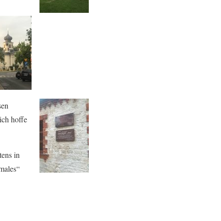
sen
ich hoffe
tens in
rmales“