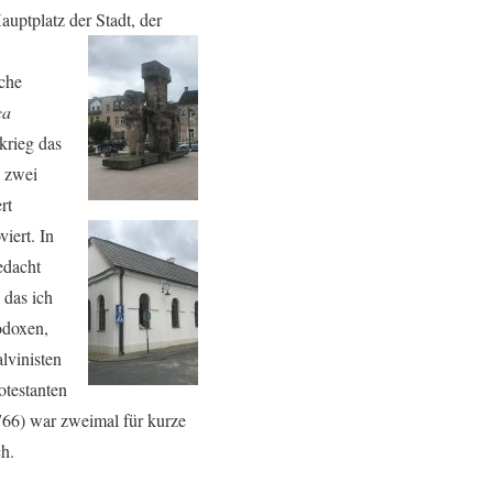
uptplatz der Stadt, der
sche
ca
krieg das
n zwei
rt
iert. In
edacht
 das ich
odoxen,
lvinisten
otestanten
766) war zweimal für kurze
h.