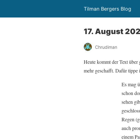
Tilman Bergers Blog
17. August 20
Chrudiman
Heute kommt der Text über g
mehr geschafft. Dafür tippe
Es mag ü
schon dor
sehen gi
geschlos
Regen (g
auch pro
einem Par