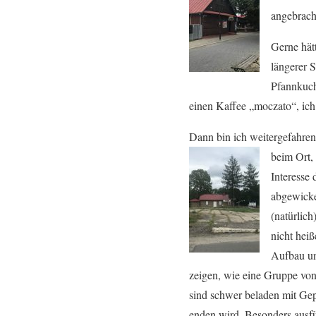
angebracht
Gerne hät
längerer 
Pfannkuch
einen Kaffee „moczato“, ich 
Dann bin ich weitergefahren
beim
Ort,
Interesse 
abgewicke
(natürlic
nicht heiß
Aufbau un
zeigen, wie eine Gruppe von 
sind schwer beladen mit Gep
enden wird. Besonders ausfü