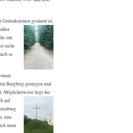
mit Gedenksteinen gesäumt
ist.
näher
die mit
er nicht
auch so
rstmal
 den Burgberg gestiegen und
st. Möglicherweise liegt das
ch auf
rstenburg
n, eine
mich mein