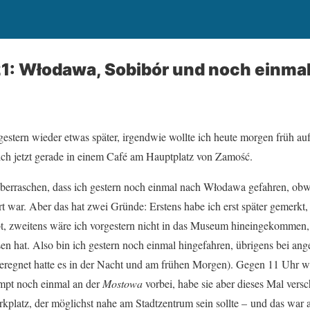
21: Włodawa, Sobibór und noch einma
estern wieder etwas später, irgendwie wollte ich heute morgen früh au
 ich jetzt gerade in einem Café am Hauptplatz von Zamość.
berraschen, dass ich gestern noch einmal nach Włodawa gefahren, ob
t war. Aber das hat zwei Gründe: Erstens habe ich erst später gemerkt
bt, zweitens wäre ich vorgestern nicht in das Museum hineingekommen
sen hat. Also bin ich gestern noch einmal hingefahren, übrigens bei a
eregnet hatte es in der Nacht und am frühen Morgen). Gegen 11 Uhr 
mpt noch einmal an der
Mostowa
vorbei, habe sie aber dieses Mal vers
kplatz, der möglichst nahe am Stadtzentrum sein sollte – und das war a