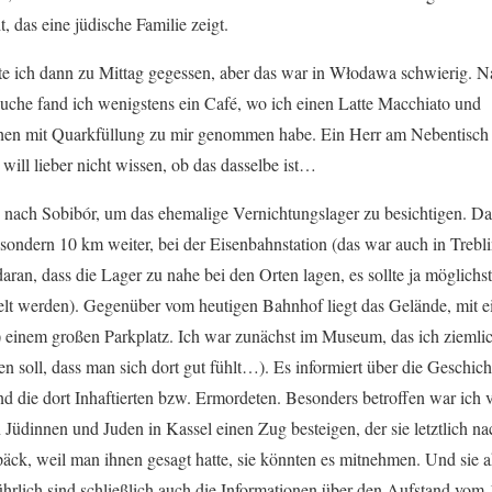
, das eine jüdische Familie zeigt.
te ich dann zu Mittag gegessen, aber das war in Włodawa schwierig. 
Suche fand ich wenigstens ein Café, wo ich einen Latte Macchiato und
en mit Quarkfüllung zu mir genommen habe. Ein Herr am Nebentisch b
will lieber nicht wissen, ob das dasselbe ist…
 nach Sobibór, um das ehemalige Vernichtungslager zu besichtigen. Das
 sondern 10 km weiter, bei der Eisenbahnstation (das war auch in Trebli
daran, dass die Lager zu nahe bei den Orten lagen, es sollte ja möglich
lt werden). Gegenüber vom heutigen Bahnhof liegt das Gelände, mit
h) einem großen Parkplatz. Ich war zunächst im Museum, das ich ziemli
en soll, dass man sich dort gut fühlt…). Es informiert über die Geschic
d die dort Inhaftierten bzw. Ermordeten. Besonders betroffen war ich 
Jüdinnen und Juden in Kassel einen Zug besteigen, der sie letztlich na
äck, weil man ihnen gesagt hatte, sie könnten es mitnehmen. Und sie a
hrlich sind schließlich auch die Informationen über den Aufstand vom