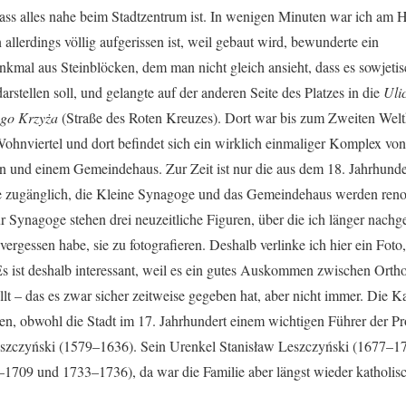
ass alles nahe beim Stadtzentrum ist. In wenigen Minuten war ich am Ha
allerdings völlig
aufgerissen ist, weil gebaut wird, bewunderte ein
nkmal aus Steinblöcken, dem man nicht gleich ansieht, dass es sowjeti
arstellen soll, und gelangte auf der anderen Seite des Platzes in die
Uli
go Krzyża
(Straße des Roten Kreuzes). Dort war bis zum Zweiten Welt
Wohnviertel und dort befindet sich ein wirklich einmaliger Komplex vo
 und einem Gemeindehaus. Zur Zeit ist nur die aus dem 18. Jahrhunde
zugänglich, die
Kleine Synagoge und das Gemeindehaus werden renov
Synagoge stehen drei neuzeitliche Figuren, über die ich länger nachg
vergessen habe, sie zu fotografieren. Deshalb verlinke ich hier ein Foto,
Es ist deshalb interessant, weil es ein gutes Auskommen zwischen Orth
lt – das es zwar sicher zeitweise gegeben hat, aber nicht immer. Die Ka
, obwohl die Stadt im 17. Jahrhundert einem wichtigen Führer der Pr
Leszczyński (1579–1636). Sein Urenkel Stanisław Leszczyński (1677–1
1709 und 1733–1736), da war die Familie aber längst wieder katholisc