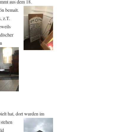
mmt aus dem 18.
hön
bemalt.
, z.T.
eweils
discher
in
ielt hat, dort wurden im
 stehen
ild