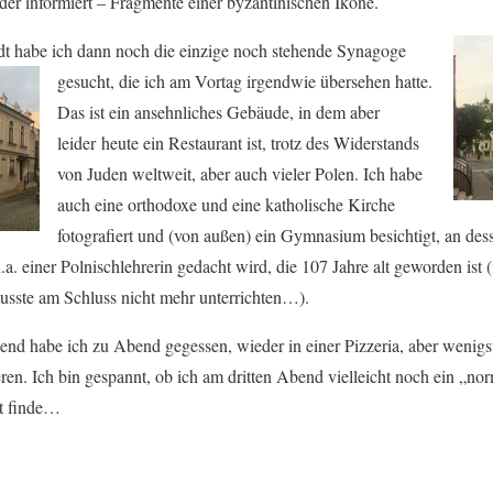
der informiert – Fragmente einer byzantinischen Ikone.
adt habe ich dann noch die einzige noch stehende Synagoge
gesucht, die ich am Vortag irgendwie übersehen hatte.
Das ist ein ansehnliches Gebäude, in dem aber
leider heute ein Restaurant ist, trotz des Widerstands
von Juden weltweit, aber auch vieler Polen. Ich habe
auch eine orthodoxe und eine katholische Kirche
fotografiert und (von außen) ein Gymnasium besichtigt, an des
a. einer Polnischlehrerin gedacht wird, die 107 Jahre alt geworden ist (
musste am Schluss nicht mehr unterrichten…).
end habe ich zu Abend gegessen, wieder in einer Pizzeria, aber wenigs
ren. Ich bin gespannt, ob ich am dritten Abend vielleicht noch ein „no
t finde…