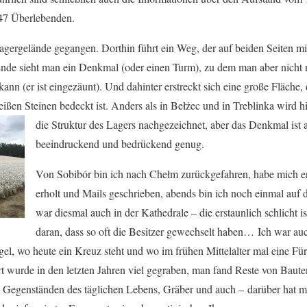
 47 Überlebenden.
agergelände gegangen. Dorthin führt ein Weg, der auf beiden Seiten 
de sieht man ein Denkmal (oder einen Turm), zu dem man aber nicht
ann (er ist eingezäunt). Und dahinter erstreckt sich eine große Fläche, 
ißen Steinen bedeckt ist. Anders als in Bełżec und in Treblinka wird hi
die Struktur des
Lagers nachgezeichnet, aber das Denkmal ist 
beeindruckend und bedrückend genug.
Von Sobibór bin ich nach Chełm zurückgefahren, habe mich e
erholt und Mails geschrieben, abends bin ich noch einmal auf
war diesmal auch in der Kathedrale – die erstaunlich schlicht i
daran, dass so oft die Besitzer gewechselt haben… Ich war au
el, wo heute ein Kreuz steht und wo im frühen Mittelalter mal eine Fü
rt wurde in den letzten Jahren viel gegraben, man fand Reste von Baute
 Gegenständen des täglichen Lebens, Gräber und auch – darüber hat 