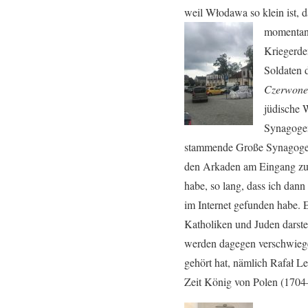
weil Włodawa so klein ist, d
momentan 
Kriegerde
Soldaten d
Czerwone
jüdische 
Synagogen
stammende Große Synagoge 
den Arkaden am Eingang zur 
habe, so lang, dass ich dann 
im Internet gefunden habe. 
Katholiken und Juden darstel
werden dagegen verschwiegen
gehört hat, nämlich Rafał 
Zeit König von Polen (1704–