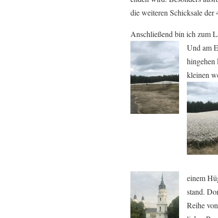
die weiteren Schicksale der
Anschließend bin ich zum L
Und am En
hingehen k
kleinen we
einem Hüg
stand. Do
Reihe von