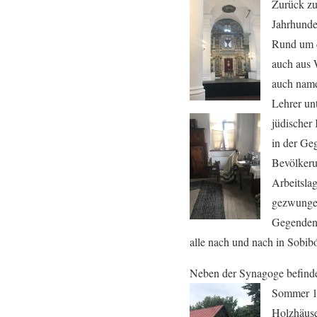
Zurück zu
Jahrhunde
Rund um d
auch aus 
auch name
Lehrer unt
jüdischer
in der Ge
Bevölkeru
Arbeitsla
gezwungen
Gegenden 
alle nach und nach in Sobib
Neben der Synagoge befindet
Sommer 
Holzhäuse