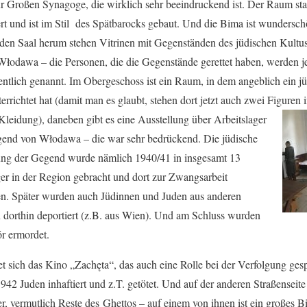
r Großen Synagoge, die wirklich sehr beeindruckend ist. Der
Raum sta
rt und ist im Stil des Spätbarocks gebaut. Und die Bima ist wundersc
en Saal herum stehen Vitrinen mit Gegenständen des jüdischen Kultus
Włodawa – die Personen, die die Gegenstände gerettet haben, werden j
ntlich genannt. Im Obergeschoss ist ein Raum, in dem angeblich ein jü
errichtet hat (damit man es glaubt, stehen dort jetzt auch zwei Figuren 
Kleidung), daneben gibt es eine Ausstellung über Arbeitslager
gend von Włodawa – die war sehr bedrückend. Die jüdische
ng der Gegend wurde nämlich 1940/41 in insgesamt 13
ger in der Region gebracht und dort zur Zwangsarbeit
. Später wurden auch Jüdinnen und Juden aus anderen
dorthin deportiert (z.B. aus Wien). Und am Schluss wurden
ór ermordet.
 sich das Kino „Zachęta“, das auch eine Rolle bei der Verfolgung gesp
1942
Juden inhaftiert und z.T. getötet. Und auf der anderen
Straßenseite
r, vermutlich Reste des Ghettos – auf einem von ihnen ist ein großes B