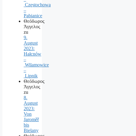
Częstochowa
–
Pabianice
Θεόδωρος
Άγγελος
zu
9.
August
2023:
Hałcnów
–
Wilamowice
–
Lipnik
Θεόδωρος
Άγγελος
zu
8.
August
2023:
Von
Jaroměř
bis
Bielany
Θεόδωρος