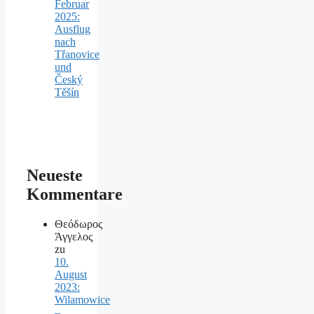
Februar
2025:
Ausflug
nach
Třanovice
und
Český
Těšín
Neueste
Kommentare
Θεόδωρος
Άγγελος
zu
10.
August
2023:
Wilamowice
–