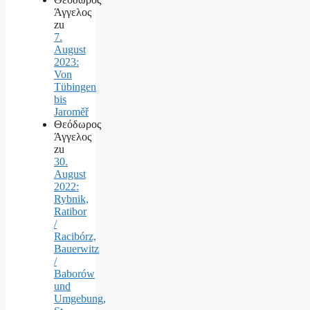
Άγγελος
zu
7.
August
2023:
Von
Tübingen
bis
Jaroměř
Θεόδωρος
Άγγελος
zu
30.
August
2022:
Rybnik,
Ratibor
/
Racibórz,
Bauerwitz
/
Baborów
und
Umgebung,