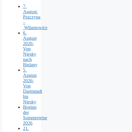
7.
August:
Pszczyna
–
Wilamowice
6.
August
2026:
Von
Niesky
nach
Bielany
5.
August
2026:
Von
Darmstadt
bis
Niesky
Beginn
der
Sommerreise
2026
21.