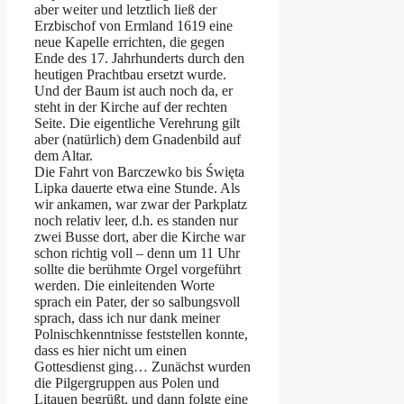
aber weiter und letztlich ließ der
Erzbischof von Ermland 1619 eine
neue Kapelle errichten, die gegen
Ende des 17. Jahrhunderts durch den
heutigen Prachtbau ersetzt wurde.
Und der Baum ist auch noch da, er
steht in der Kirche auf der rechten
Seite. Die eigentliche Verehrung gilt
aber (natürlich) dem Gnadenbild auf
dem Altar.
Die Fahrt von Barczewko bis Święta
Lipka dauerte etwa eine Stunde. Als
wir ankamen, war zwar der Parkplatz
noch relativ leer, d.h. es standen nur
zwei Busse dort, aber die Kirche war
schon richtig voll – denn um 11 Uhr
sollte die berühmte Orgel vorgeführt
werden. Die einleitenden Worte
sprach ein Pater, der so salbungsvoll
sprach, dass ich nur dank meiner
Polnischkenntnisse feststellen konnte,
dass es hier nicht um einen
Gottesdienst ging… Zunächst wurden
die Pilgergruppen aus Polen und
Litauen begrüßt, und dann folgte eine