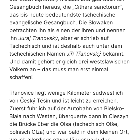
Gesangbuch heraus, die „Cithara sanctorum“,
das bis heute bedeutendste tschechische
evangelische Gesangbuch. Die Slowaken
betrachten ihn als einen der ihren und nennen
ihn
Juraj Tranovský
, aber er schrieb auf
Tschechisch und ist deshalb auch unter dem
tschechischen Namen
Jiří Třanovský
bekannt.
Und damit gehört er gleich drei westslawischen
Völkern an – das muss man erst einmal
schaffen!
Třanovice liegt wenige Kilometer südwestlich
von Český Těšín und ist leicht zu erreichen.
Zuerst fuhr ich auf der Autobahn von Bielsko-
Biała nach Westen, überquerte dann in Cieszyn
die Brücke über die Olsa (tschechisch Olše,
polnisch Olza) und war bald in dem kleinen Ort,
wo ich allerdings etwas länger nach den