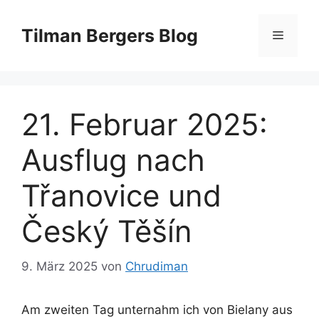
Zum
Inhalt
Tilman Bergers Blog
Menü
springen
21. Februar 2025:
Ausflug nach
Třanovice und
Český Těšín
9. März 2025
von
Chrudiman
Am zweiten Tag unternahm ich von Bielany aus