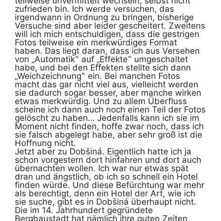
teilweise unvermittelt wechseln, selbst nicht
zufrieden bin. Ich werde versuchen, das
irgendwann in Ordnung zu bringen, bisherige
Versuche sind aber leider gescheitert. Zweitens
will ich mich entschuldigen, dass die gestrigen
Fotos teilweise ein merkwürdiges Format
haben. Das liegt daran, dass ich aus Versehen
von „Automatik‟ auf „Effekte‟ umgeschaltet
habe, und bei den Effekten stellte sich dann
„Weichzeichnung‟ ein. Bei manchen Fotos
macht das gar nicht viel aus, vielleicht werden
sie dadurch sogar besser, aber manche wirken
etwas merkwürdig. Und zu allem Überfluss
scheine ich dann auch noch einen Teil der Fotos
gelöscht zu haben… Jedenfalls kann ich sie im
Moment nicht finden, hoffe zwar noch, dass ich
sie falsch abgelegt habe, aber sehr groß ist die
Hoffnung nicht.
Jetzt aber zu Dobšiná. Eigentlich hatte ich ja
schon vorgestern dort hinfahren und dort auch
übernachten wollen. Ich war nur etwas spät
dran und ängstlich, ob ich so schnell ein Hotel
finden würde. Und diese Befürchtung war mehr
als berechtigt, denn ein Hotel der Art, wie ich
sie suche, gibt es in Dobšiná überhaupt nicht.
Die im 14. Jahrhundert gegründete
Bergbaustadt hat nämlich ihre guten Zeiten