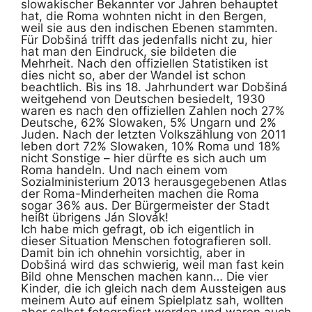
slowakischer Bekannter vor Jahren behauptet
hat, die Roma wohnten nicht in den Bergen,
weil sie aus den indischen Ebenen stammten.
Für Dobšiná trifft das jedenfalls nicht zu, hier
hat man den Eindruck, sie bildeten die
Mehrheit. Nach den offiziellen Statistiken ist
dies nicht so, aber der Wandel ist schon
beachtlich. Bis ins 18. Jahrhundert war Dobšiná
weitgehend von Deutschen besiedelt, 1930
waren es nach den offiziellen Zahlen noch 27%
Deutsche, 62% Slowaken, 5% Ungarn und 2%
Juden. Nach der letzten Volkszählung von 2011
leben dort 72% Slowaken, 10% Roma und 18%
nicht Sonstige – hier dürfte es sich auch um
Roma handeln. Und nach einem vom
Sozialministerium 2013 herausgegebenen Atlas
der Roma-Minderheiten machen die Roma
sogar 36% aus. Der Bürgermeister der Stadt
heißt übrigens Ján Slovák!
Ich habe mich gefragt, ob ich eigentlich in
dieser Situation Menschen fotografieren soll.
Damit bin ich ohnehin vorsichtig, aber in
Dobšiná wird das schwierig, weil man fast kein
Bild ohne Menschen machen kann… Die vier
Kinder, die ich gleich nach dem Aussteigen aus
meinem Auto auf einem Spielplatz sah, wollten
aber selbst fotografiert werden und waren auch