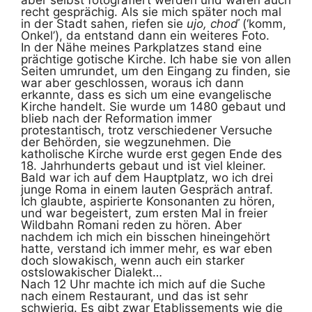
recht gesprächig. Als sie mich später noch mal
in der Stadt sahen, riefen sie
ujo, choď
(‘komm,
Onkel’), da entstand dann ein weiteres Foto.
In der Nähe meines Parkplatzes stand eine
prächtige gotische Kirche. Ich habe sie von allen
Seiten umrundet, um den Eingang zu finden, sie
war aber geschlossen, woraus ich dann
erkannte, dass es sich um eine evangelische
Kirche handelt. Sie wurde um 1480 gebaut und
blieb nach der Reformation immer
protestantisch, trotz verschiedener Versuche
der Behörden, sie wegzunehmen. Die
katholische Kirche wurde erst gegen Ende des
18. Jahrhunderts gebaut und ist viel kleiner.
Bald war ich auf dem Hauptplatz, wo ich drei
junge Roma in einem lauten Gespräch antraf.
Ich glaubte, aspirierte Konsonanten zu hören,
und war begeistert, zum ersten Mal in freier
Wildbahn Romani reden zu hören. Aber
nachdem ich mich ein bisschen hineingehört
hatte, verstand ich immer mehr, es war eben
doch slowakisch, wenn auch ein starker
ostslowakischer Dialekt…
Nach 12 Uhr machte ich mich auf die Suche
nach einem Restaurant, und das ist sehr
schwierig. Es gibt zwar Etablissements wie die