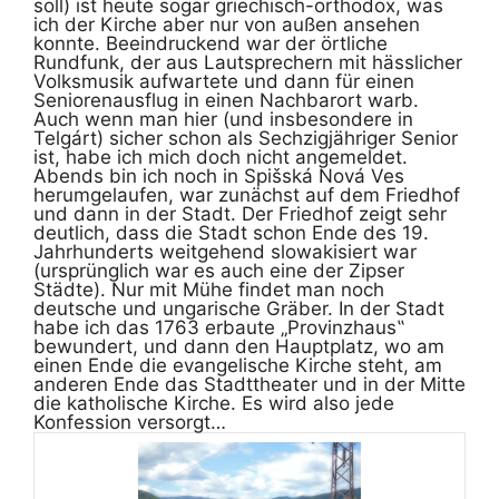
soll) ist heute sogar griechisch-orthodox, was
ich der Kirche aber nur von außen ansehen
konnte. Beeindruckend war der örtliche
Rundfunk, der aus Lautsprechern mit hässlicher
Volksmusik aufwartete und dann für einen
Seniorenausflug in einen Nachbarort warb.
Auch wenn man hier (und insbesondere in
Telgárt) sicher schon als Sechzigjähriger Senior
ist, habe ich mich doch nicht angemeldet.
Abends bin ich noch in Spišská Nová Ves
herumgelaufen, war zunächst auf dem Friedhof
und dann in der Stadt. Der Friedhof zeigt sehr
deutlich, dass die Stadt schon Ende des 19.
Jahrhunderts weitgehend slowakisiert war
(ursprünglich war es auch eine der Zipser
Städte). Nur mit Mühe findet man noch
deutsche und ungarische Gräber. In der Stadt
habe ich das 1763 erbaute „Provinzhaus‟
bewundert, und dann den Hauptplatz, wo am
einen Ende die evangelische Kirche steht, am
anderen Ende das Stadttheater und in der Mitte
die katholische Kirche. Es wird also jede
Konfession versorgt…