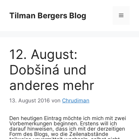
Zum
Inhalt
Tilman Bergers Blog
Menü
springen
12. August:
Dobšiná und
anderes mehr
13. August 2016
von
Chrudiman
Den heutigen Eintrag möchte ich mich mit zwei
Vorbemerkungen beginnen. Erstens will ich
darauf hinweisen, dass ich mit der derzeitigen
Form des Blogs, wo die Zeilenabstände