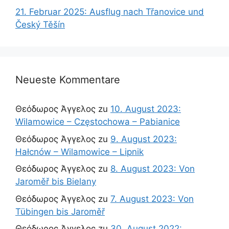
21. Februar 2025: Ausflug nach Třanovice und
Český Těšín
Neueste Kommentare
Θεόδωρος Άγγελος
zu
10. August 2023:
Wilamowice – Częstochowa – Pabianice
Θεόδωρος Άγγελος
zu
9. August 2023:
Hałcnów – Wilamowice – Lipnik
Θεόδωρος Άγγελος
zu
8. August 2023: Von
Jaroměř bis Bielany
Θεόδωρος Άγγελος
zu
7. August 2023: Von
Tübingen bis Jaroměř
Θεόδωρος Άγγελος
zu
30. August 2022: