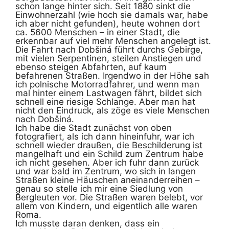
schon lange hinter sich. Seit 1880 sinkt die
Einwohnerzahl (wie hoch sie damals war, habe
ich aber nicht gefunden), heute wohnen dort
ca. 5600 Menschen – in einer Stadt, die
erkennbar auf viel mehr Menschen angelegt ist.
Die Fahrt nach Dobšiná führt durchs Gebirge,
mit vielen Serpentinen, steilen Anstiegen und
ebenso steigen Abfahrten, auf kaum
befahrenen Straßen. Irgendwo in der Höhe sah
ich polnische Motorradfahrer, und wenn man
mal hinter einem Lastwagen fährt, bildet sich
schnell eine riesige Schlange. Aber man hat
nicht den Eindruck, als zöge es viele Menschen
nach Dobšiná.
Ich habe die Stadt zunächst von oben
fotografiert, als ich dann hineinfuhr, war ich
schnell wieder draußen, die Beschilderung ist
mangelhaft und ein Schild zum Zentrum habe
ich nicht gesehen. Aber ich fuhr dann zurück
und war bald im Zentrum, wo sich in langen
Straßen kleine Häuschen aneinanderreihen –
genau so stelle ich mir eine Siedlung von
Bergleuten vor. Die Straßen waren belebt, vor
allem von Kindern, und eigentlich alle waren
Roma.
Ich musste daran denken, dass ein