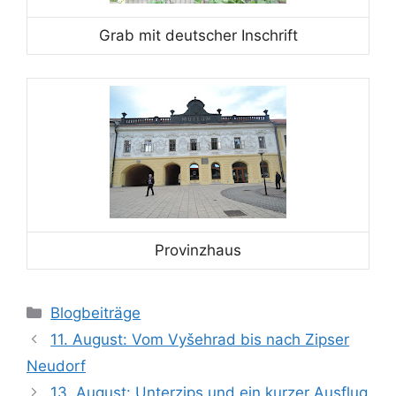
Grab mit deutscher Inschrift
Provinzhaus
Kategorien
Blogbeiträge
11. August: Vom Vyšehrad bis nach Zipser
Neudorf
13. August: Unterzips und ein kurzer Ausflug