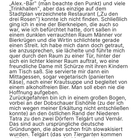
„Alex.-Bar‟ (man beachte den Punkt) und viele
„Trinkhallen‟, aber das einzige auf dem
Stadtplan verzeichnete Restaurant („Zu den
drei Rosen‟) konnte ich nicht finden. Schließlich
ging ich in eine der Bierkneipen, die auch so
war, wie ich befürchtet hatte, dort saßen in
einem dunklen verrauchten Raum Männer vor
Bierkrügen und die Wirtin schlichtete gerade
einen Streit. Ich habe mich dann doch getraut,
sie anzusprechen, sie lächelte und führte mich
quer durch den Raum zu einer Tür, hinter der
sich ein lichter kleiner Raum auftrat, wo eine
freundliche Dame mit Schürze mit ihren Kindern
am Tisch saß. Sie servierte mir dann ein
Mittagessen, sogar vegetarisch (panierten
Käse), nach einer Krautsuppe und begleitet von
einem alkoholfreien Bier. Man soll eben nie die
Hoffnung aufgeben.
Zurückgefahren bin ich in einem großen Bogen,
vorbei an der Dobschauer Eishöhle (zu der ich
mich wegen meiner Erkältung nicht entschließen
konnte) an den östlichen Rand der Niederen
Tatra zu den zwei Dörfern Telgárt und Vernár.
Das sind auch ursprüngliche deutsche
Gründungen, die aber schon früh slowakisiert
wurden. Telgárt (das von
Tiergarten
kommen