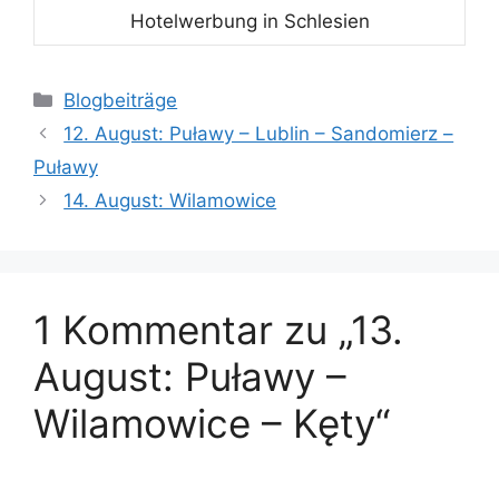
Hotelwerbung in Schlesien
Kategorien
Blogbeiträge
12. August: Puławy – Lublin – Sandomierz –
Puławy
14. August: Wilamowice
1 Kommentar zu „13.
August: Puławy –
Wilamowice – Kęty“