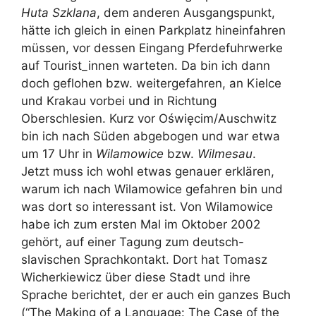
Huta Szklana
, dem anderen Ausgangspunkt,
hätte ich gleich in einen Parkplatz hineinfahren
müssen, vor dessen Eingang Pferdefuhrwerke
auf Tourist_innen warteten. Da bin ich dann
doch geflohen bzw. weitergefahren, an Kielce
und Krakau vorbei und in Richtung
Oberschlesien. Kurz vor Oświęcim/Auschwitz
bin ich nach Süden abgebogen und war etwa
um 17 Uhr in
Wilamowice
bzw.
Wilmesau
.
Jetzt muss ich wohl etwas genauer erklären,
warum ich nach Wilamowice gefahren bin und
was dort so interessant ist. Von Wilamowice
habe ich zum ersten Mal im Oktober 2002
gehört, auf einer Tagung zum deutsch-
slavischen Sprachkontakt. Dort hat Tomasz
Wicherkiewicz über diese Stadt und ihre
Sprache berichtet, der er auch ein ganzes Buch
(“
The Making of a Language: The Case of the