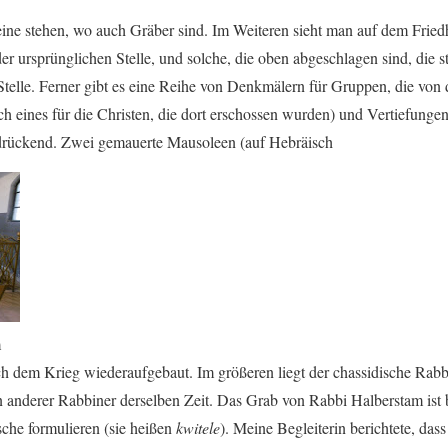
teine stehen, wo auch Gräber sind. Im Weiteren sieht man auf dem Fried
der ursprünglichen Stelle, und solche, die oben abgeschlagen sind, die 
 Stelle. Ferner gibt es eine Reihe von Denkmälern für Gruppen, die vo
h eines für die Christen, die dort erschossen wurden) und Vertiefunge
 bedrückend. Zwei gemauerte Mausoleen (auf Hebräisch
m
h dem Krieg wiederaufgebaut. Im größeren liegt der chassidische Rab
n anderer Rabbiner derselben Zeit. Das Grab von Rabbi Halberstam ist b
he formulieren (sie heißen
kwitele
). Meine Begleiterin berichtete, das