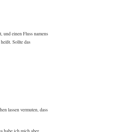
mt, und einen Fluss namens
eißt. Sollte das
chen lassen vermuten, dass
Da habe ich mich aber