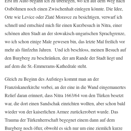
Erst im Auto begann ich zu überlegen, wo ich auf dem Weg nach
Ostböhmen noch einen Zwischenhalt einlegen könnte. Die Idee,
Orte wie Levice oder Zlaté Moravce zu besichtigen, verwarf ich
schnell und entschied mich für einen Kurzbesuch in Nitra, einer
schönen alten Stadt an der slowakisch-ungarischen Sprachgrenze,
wo ich schon einige Male gewesen bin, das letzte Mal freilich vor
mehr als fünfzehn Jahren. Und ich beschloss, meinen Besuch auf
den Burgberg zu beschränken, der am Rande der Stadt liegt und
auf dem die St.-Emmerams-Kathedrale steht.
Gleich zu Beginn des Aufstiegs kommt man an der
Franziskanerkirche vorbei, an der eine in die Wand eingemauertes
Relief daran erinnert, dass Nitra 1663/64 von den Türken besetzt
war, die dort einen Sandschak einrichten wollten, aber schon bald
wieder von der kaiserlichen Armee zurückerobert wurde. Das
Trauma der Türkenherrschaft begegnet einem dann auf dem
Burgberg noch öfter, obwohl es sich nur um eine ziemlich kurze