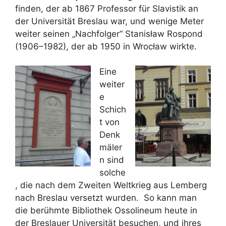
finden, der ab 1867 Professor für Slavistik an
der Universität Breslau war, und wenige Meter
weiter seinen „Nachfolger“ Stanisław Rospond
(1906–1982), der ab 1950 in Wrocław wirkte.
Eine
weiter
e
Schich
t von
Denk
mäler
n sind
solche
, die nach dem Zweiten Weltkrieg aus Lemberg
nach Breslau versetzt wurden. So kann man
die berühmte Bibliothek Ossolineum heute in
der Breslauer Universität besuchen, und ihres