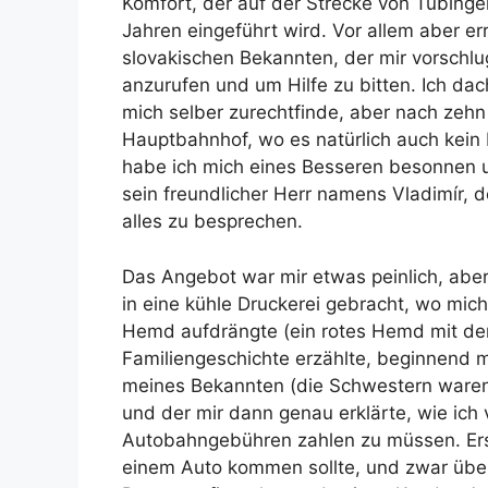
Komfort, der auf der Strecke von Tübingen
Jahren eingeführt wird. Vor allem aber er
slovakischen Bekannten, der mir vorschlug
anzurufen und um Hilfe zu bitten. Ich da
mich selber zurechtfinde, aber nach zeh
Hauptbahnhof, wo es natürlich auch kein
habe ich mich eines Besseren besonnen 
sein freundlicher Herr namens Vladimír,
alles zu besprechen.
Das Angebot war mir etwas peinlich, abe
in eine kühle Druckerei gebracht, wo mich 
Hemd aufdrängte (ein rotes Hemd mit de
Familiengeschichte erzählte, beginnend m
meines Bekannten (die Schwestern waren)
und der mir dann genau erklärte, wie ic
Autobahngebühren zahlen zu müssen. Erst
einem Auto kommen sollte, und zwar über