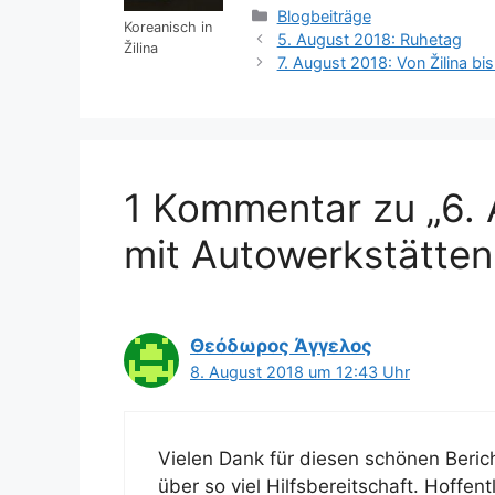
Kategorien
Blogbeiträge
Koreanisch in
5. August 2018: Ruhetag
Žilina
7. August 2018: Von Žilina b
1 Kommentar zu „6. 
mit Autowerkstätten
Θεόδωρος Άγγελος
8. August 2018 um 12:43 Uhr
Vielen Dank für diesen schönen Beric
über so viel Hilfsbereitschaft. Hoffent