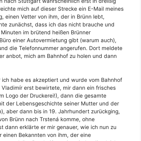
 nach Stuttgart wahrscheinlich erst in dreißig
reichte mich auf dieser Strecke ein E-Mail meines
, einen Vetter von ihm, der in Brünn lebt,
chte zunächst, dass ich das nicht brauche und
n Minuten im brütend heißen Brünner
 Büro einer Autovermietung gibt (warum auch),
und die Telefonnummer angerufen. Dort meldete
 der anbot, mich am Bahnhof zu holen und dann
r ich habe es akzeptiert und wurde vom Bahnhof
Vladimír erst bewirtete, mir dann ein frisches
m Logo der Druckerei!), dann die gesamte
it der Lebensgeschichte seiner Mutter und der
, aber dann bis in 19. Jahrhundert zurückging,
h von Brünn nach Trstená komme, ohne
 dann erklärte er mir genauer, wie ich nun zu
 einen Bekannten von ihm, der eine