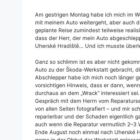
Am gestrigen Montag habe ich mich im Wes
mit meinem Auto weitergeht, aber auch d
geplante Reise zumindest teilweise reali
dass der Herr, der mein Auto abgeschleppt 
Uherské Hradiště… Und ich musste überle
Ganz so schlimm ist es aber nicht gekom
Auto zu der Škoda-Werkstatt gebracht, d
Abschlepper habe ich mich noch länger gu
vorsichtigen Hinweis, dass er dann, wenn
durchaus an dem „Wrack“ interessiert sei. 
Gespräch mit dem Herrn vom Reparaturse
von allen Seiten fotografiert – und mir sch
reparierbar und der Schaden eigentlich gar 
auch wenn die Reparatur vermutlich 2–3 
Ende August noch einmal nach Uherské 
gerne in der Obhut der Werkstatt gelasse