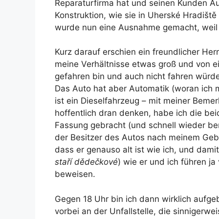
Reparaturfirma hat und seinen Kunden Auto
Konstruktion, wie sie in Uherské Hradiště
wurde nun eine Ausnahme gemacht, weil i
Kurz darauf erschien ein freundlicher Her
meine Verhältnisse etwas groß und von ei
gefahren bin und auch nicht fahren würde 
Das Auto hat aber Automatik (woran ich
ist ein Dieselfahrzeug – mit meiner Beme
hoffentlich dran denken, habe ich die be
Fassung gebracht (und schnell wieder ber
der Besitzer des Autos nach meinem Gebur
dass er genauso alt ist wie ich, und damit
staří dědečkové
) wie er und ich führen j
beweisen.
Gegen 18 Uhr bin ich dann wirklich aufge
vorbei an der Unfallstelle, die sinnigerwe