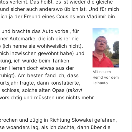
s verleiht. Das heißt, es ist wieder die gleiche
 und sicher auch anderswo üblich ist. Und für mich
ch ja der Freund eines Cousins von Vladimír bin.
r und brachte das Auto vorbei, für
ner Automarke, die ich bisher nie
(ich nenne sie wohlweislich nicht).
 mich inzwischen gewöhnt habe) und
rkung, ich würde beim Tanken
iden Herren doch etwas aus der
Mit neuem
uhigt). Am besten fand ich, dass
Hemd vor dem
tsjahr fragte, dann konstatierte,
Leihauto
 schloss, solche alten Opas (
takoví
a vorsichtig und müssten uns nichts mehr
brochen und zügig in Richtung Slowakei gefahren,
ise woanders lag, als ich dachte, dann über die