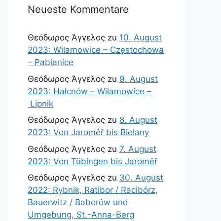
Neueste Kommentare
Θεόδωρος Άγγελος
zu
10. August
2023: Wilamowice – Częstochowa
– Pabianice
Θεόδωρος Άγγελος
zu
9. August
2023: Hałcnów – Wilamowice –
Lipnik
Θεόδωρος Άγγελος
zu
8. August
2023: Von Jaroměř bis Bielany
Θεόδωρος Άγγελος
zu
7. August
2023: Von Tübingen bis Jaroměř
Θεόδωρος Άγγελος
zu
30. August
2022: Rybnik, Ratibor / Racibórz,
Bauerwitz / Baborów und
Umgebung, St.-Anna-Berg